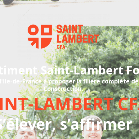
timent Saint-Lambert F
'Ile-de-France à proposer la filière complète de
Construction.
INT-LAMBERT C
S’élever, s’affirmer