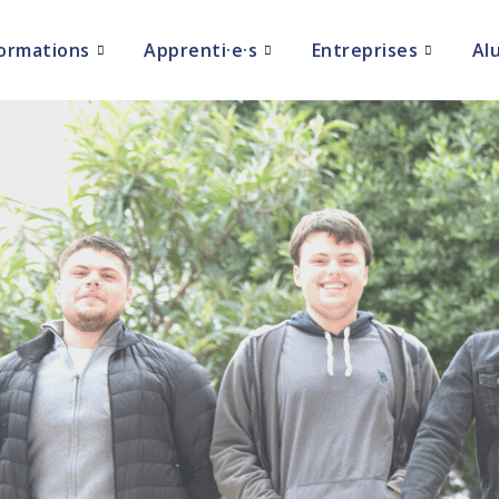
ormations
Apprenti·e·s
Entreprises
Al