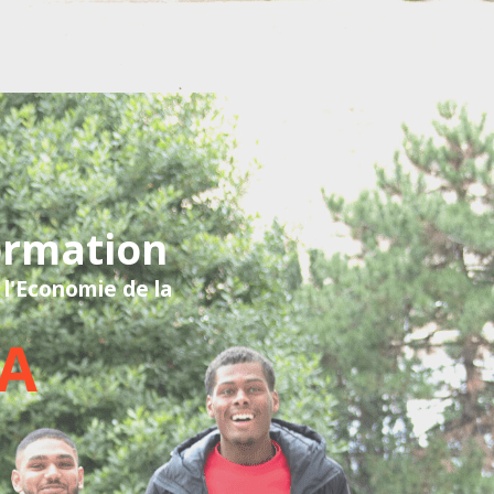
ormation
 l'Economie de la
FA