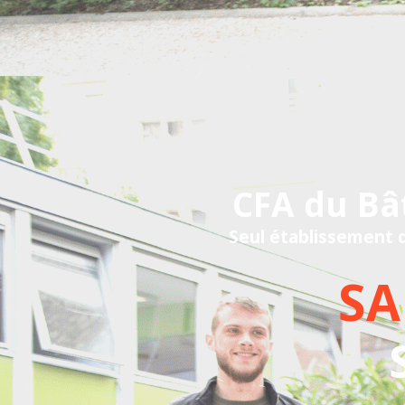
CFA du Bâ
Seul établissement d
SA